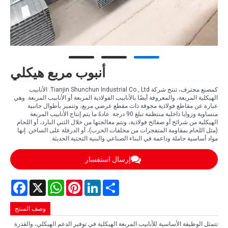
أنبوب مربع هيكلي
كمصنع محترف، تنتج شركة Tianjin Shunchun Industrial Co., Ltd. الأنابيب
الهيكلية المربعة، والمعروفة أيضًا بالأنابيب الفولاذية المربعة أو الأنابيب المربعة. وهي
عبارة عن مقاطع فولاذية مجوفة ذات مقطع عرضي مربع، وتتميز بأطوال جانبية
متساوية وزوايا داخلية منتظمة تبلغ 90 درجة. عادةً ما يتم إنتاج الأنابيب المربعة
الهيكلية من شرائح أو صفائح فولاذية، وتتم معالجتها من خلال الثني البارد، أو اللحام
(مثل اللحام بمقاومة المتفجرات من مخلفات الحرب)، أو الدرفلة على الساخن. إنها
مواد أساسية حاملة وداعمة في البناء الصناعي والبنية التحتية الحديثة.
إرسال استفسار
Facebook
WhatsApp
X
Pinterest
LinkedIn
Share
وصف المنتج
تتمثل الوظيفة الأساسية للأنابيب المربعة الهيكلية في توفير الدعم الهيكلي، والقدرة