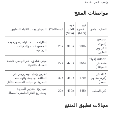
وتمديد عمر الخدمة.
مواصفات المنتج
قوة
قوة
الصف المادي
الخضوع
الشد
استطالة(٪)
السيناريوهات القابلة للتطبيق
(MPa)
(MPa)
Q235B
إطارات البناء القياسية، ورفوف
(الفولاذ
≥230
≥310
≥25
المستودعات، والدفيئات
الكربوني
الزراعية
العادي)
Q355B (فولاذ
مبنى شاهق، دعم الجسر، قاعدة
منخفض
≥355
≥470
≥22
المعدات الثقيلة
السبائك)
316 لتر
تخزين ونقل الهيدروجين في
(فولاذ مقاوم
≥170
≥480
≥40
الطاقة الجديدة، والهندسة
للصدأ)
البحرية، والبيئات المسببة للتآكل
صهاريج التخزين المبردة
9ني الصلب
≥345
≥490
≥20
ومشاريع الغاز الطبيعي المسال
مجالات تطبيق المنتج