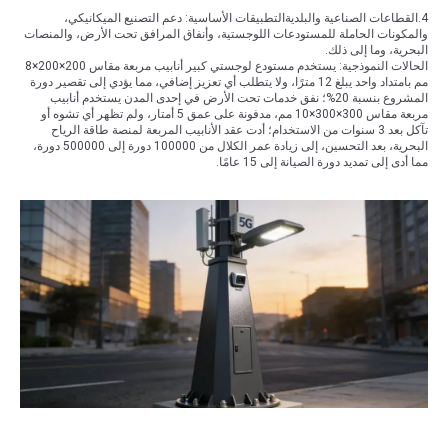
4.القطاعات الصناعية والبلديةالتطبيقات الأساسية: دعم التصنيع الميكانيكي،
والمكونات الحاملة للمستودعات اللوجستية، وأنفاق المرافق تحت الأرض، والمنصات
البحرية، وما إلى ذلك.
الحالات النموذجية: يستخدم مستودع لوجستي كبير أنابيب مربعة مقاس 200×200×8
مم بامتداد واحد يبلغ 12 مترًا، ولا يتطلب أي تعزيز إضافي، مما يؤدي إلى تقصير دورة
المشروع بنسبة 20%؛ نفق خدمات تحت الأرض في إحدى المدن يستخدم أنابيب
مربعة مقاس 300×300×10 مم، مدفونة على عمق 5 أمتار، ولم تظهر أي تشوه أو
تآكل بعد 3 سنوات من الاستخدام؛ أدت عقد الأنابيب المربعة لمنصة طاقة الرياح
البحرية، بعد التحسين، إلى زيادة عمر الكلال من 100000 دورة إلى 500000 دورة،
مما أدى إلى تمديد دورة الصيانة إلى 15 عامًا.