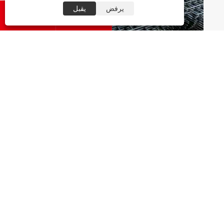
يرفض
يقبل




لماذا أصبحت شبكة حديد التسليح الملحومة حل
التعزيز المفضل لمشاريع البناء الحديثة
عرض المزيد >>
معلومات عنا