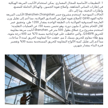
1. التطبيقات الأساسية للمجال المعماري: يمكن استخدام الأنابيب المربعة الهيكلية
في إطارات المباني الشاهقة، وأضلاع تقوية الجسور، والهياكل الحاملة للمصنع،
وإطارات الدفيئة، وما إلى ذلك.
الحالات النموذجية: استخدم مشروع جسر Shenzhen-Zhongshan الأنابيب المربعة
عالية القوة Q690 كأضلاع تقوية لعوارض الصناديق الفولاذية، مما أدى إلى تقليل وزن
العارضة الصندوقية الفولاذية ذات الطبقة الواحدة بمقدار 1200 طن، وتحقيق عمر
كلال اللحام يتجاوز 2 مليون دورة، وهو تحسن بنسبة 50٪ عن العمليات التقليدية؛
استخدم مشروع برج عملاق بطول 500 متر في Shenzhen أنابيب مربعة مقاومة
للحريق Q345FR، والتي حافظت على قوة إنتاجية بنسبة 70% عند 600 درجة مئوية،
ومع طلاء مقاوم للحريق بسمك 2 مم، حققت حدًا لمقاومة الحريق لمدة 3 ساعات،
مما أدى إلى تقليل كمية الألواح المقاومة للحريق المستخدمة بنسبة 30% وتقصير
فترة البناء بمقدار شهرين.