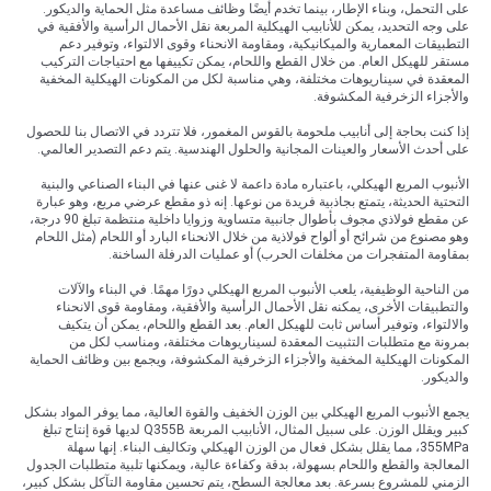
على التحمل، وبناء الإطار، بينما تخدم أيضًا وظائف مساعدة مثل الحماية والديكور.
على وجه التحديد، يمكن للأنابيب الهيكلية المربعة نقل الأحمال الرأسية والأفقية في
التطبيقات المعمارية والميكانيكية، ومقاومة الانحناء وقوى الالتواء، وتوفير دعم
مستقر للهيكل العام. من خلال القطع واللحام، يمكن تكييفها مع احتياجات التركيب
المعقدة في سيناريوهات مختلفة، وهي مناسبة لكل من المكونات الهيكلية المخفية
والأجزاء الزخرفية المكشوفة.
إذا كنت بحاجة إلى أنابيب ملحومة بالقوس المغمور، فلا تتردد في الاتصال بنا للحصول
على أحدث الأسعار والعينات المجانية والحلول الهندسية. يتم دعم التصدير العالمي.
الأنبوب المربع الهيكلي، باعتباره مادة داعمة لا غنى عنها في البناء الصناعي والبنية
التحتية الحديثة، يتمتع بجاذبية فريدة من نوعها. إنه ذو مقطع عرضي مربع، وهو عبارة
عن مقطع فولاذي مجوف بأطوال جانبية متساوية وزوايا داخلية منتظمة تبلغ 90 درجة،
وهو مصنوع من شرائح أو ألواح فولاذية من خلال الانحناء البارد أو اللحام (مثل اللحام
بمقاومة المتفجرات من مخلفات الحرب) أو عمليات الدرفلة الساخنة.
من الناحية الوظيفية، يلعب الأنبوب المربع الهيكلي دورًا مهمًا. في البناء والآلات
والتطبيقات الأخرى، يمكنه نقل الأحمال الرأسية والأفقية، ومقاومة قوى الانحناء
والالتواء، وتوفير أساس ثابت للهيكل العام. بعد القطع واللحام، يمكن أن يتكيف
بمرونة مع متطلبات التثبيت المعقدة لسيناريوهات مختلفة، ومناسب لكل من
المكونات الهيكلية المخفية والأجزاء الزخرفية المكشوفة، ويجمع بين وظائف الحماية
والديكور.
يجمع الأنبوب المربع الهيكلي بين الوزن الخفيف والقوة العالية، مما يوفر المواد بشكل
كبير ويقلل الوزن. على سبيل المثال، الأنابيب المربعة Q355B لديها قوة إنتاج تبلغ
355MPa، مما يقلل بشكل فعال من الوزن الهيكلي وتكاليف البناء. إنها سهلة
المعالجة والقطع واللحام بسهولة، بدقة وكفاءة عالية، ويمكنها تلبية متطلبات الجدول
الزمني للمشروع بسرعة. بعد معالجة السطح، يتم تحسين مقاومة التآكل بشكل كبير،