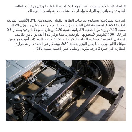
3.التطبيقات الأساسية لصناعة المركبات: الحزم الطولية لهيكل مركبات الطاقة
الجديدة، وصواني البطاريات، وإطارات الشاحنات الثقيلة، وما إلى ذلك.
الحالات النموذجية: تستخدم شاحنات الطاقة الثقيلة الجديدة من BYD الأنابيب المربعة
الدقيقة Q460 المسحوبة على البارد كحزم طولية للإطار، مما يقلل من وزن الإطار
بنسبة 15%، ويزيد من الصلابة الالتوائية بنسبة 20%، ويقلل استهلاك الوقود بمقدار 0.8
لتر لكل 100 كيلومتر لأسطولها اللوجستي، مما يوفر 120 ألف يوان من تكاليف
التشغيل السنوية؛ تستخدم الحافلة الكهربائية 6061 علبة بطارية ذات أنبوب مربع من
سبائك الألومنيوم، مما يقلل الوزن بنسبة 50%، ويتحكم في اختلاف درجة حرارة
البطارية في حدود 2 درجة مئوية، ويطيل عمر الخدمة بنسبة 20%.