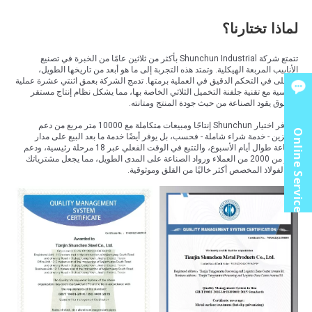
لماذا تختارنا؟
تتمتع شركة Shunchun Industrial بأكثر من ثلاثين عامًا من الخبرة في تصنيع
الأنابيب المربعة الهيكلية. وتمتد هذه التجربة إلى ما هو أبعد من تاريخها الطويل،
وتتجلى في التحكم الدقيق في العملية برمتها. تدمج الشركة بعمق اثنتي عشرة عملية
أساسية مع تقنية جلفنة التخميل الثلاثي الخاصة بها، مما يشكل نظام إنتاج مستقر
وموثوق يقود الصناعة من حيث جودة المنتج ومتانته.
لا يوفر اختيار Shunchun إنتاجًا ومبيعات متكاملة مع 10000 متر مربع من دعم
Online Service
التخزين - خدمة شراء شاملة - فحسب، بل يوفر أيضًا خدمة ما بعد البيع على مدار
الساعة طوال أيام الأسبوع، والتتبع في الوقت الفعلي عبر 18 مرحلة رئيسية، ودعم
أكثر من 2000 من العملاء ورواد الصناعة على المدى الطويل، مما يجعل مشترياتك
من الفولاذ المخصص أكثر خاليًا من القلق وموثوقية.