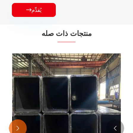
يُقدِّم

منتجات ذات صله

