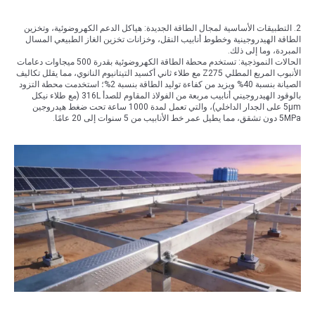
2. التطبيقات الأساسية لمجال الطاقة الجديدة: هياكل الدعم الكهروضوئية، وتخزين
الطاقة الهيدروجينية وخطوط أنابيب النقل، وخزانات تخزين الغاز الطبيعي المسال
المبردة، وما إلى ذلك.
الحالات النموذجية: تستخدم محطة الطاقة الكهروضوئية بقدرة 500 ميجاوات دعامات
الأنبوب المربع المطلي Z275 مع طلاء ثاني أكسيد التيتانيوم النانوي، مما يقلل تكاليف
الصيانة بنسبة 40% ويزيد من كفاءة توليد الطاقة بنسبة 2%؛ استخدمت محطة التزود
بالوقود الهيدروجيني أنابيب مربعة من الفولاذ المقاوم للصدأ 316L (مع طلاء نيكل
5μm على الجدار الداخلي)، والتي تعمل لمدة 1000 ساعة تحت ضغط هيدروجين
5MPa دون تشقق، مما يطيل عمر خط الأنابيب من 5 سنوات إلى 20 عامًا.