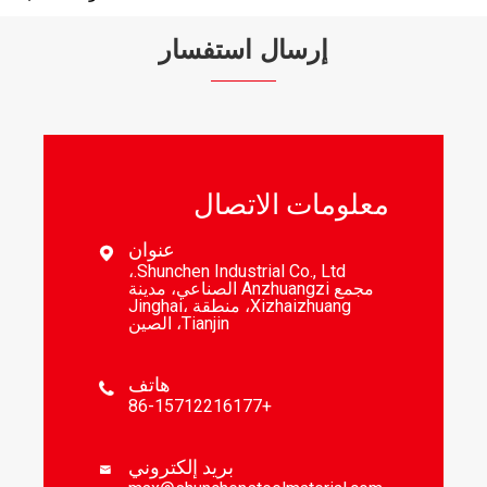
إرسال استفسار
معلومات الاتصال
عنوان

Shunchen Industrial Co., Ltd.،
مجمع Anzhuangzi الصناعي، مدينة
Xizhaizhuang، منطقة Jinghai،
Tianjin، الصين
هاتف

+86-15712216177
بريد إلكتروني
