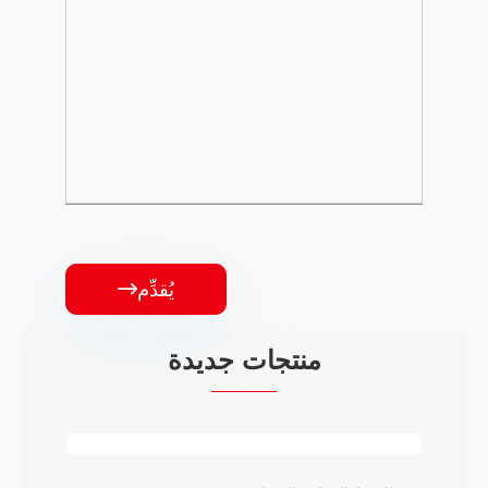
يُقدِّم

منتجات جديدة