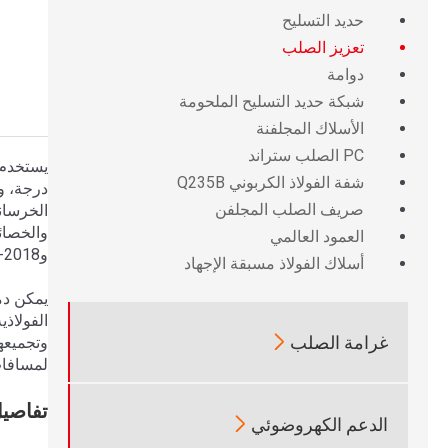
حديد التسليح
تعزيز الصلب
دوامة
شبكة حديد التسليح الملحومة
الأسلاك المجلفنة
PC الصلب ستراند
شفة الفولاذ الكربوني Q235B
درجة، و
صريف الصلب المجلفن
الخرسانة
العمود العالمي
وGB/T1499.2-2018، مما يضمن سلامة الحامل الهيكلي.
أسلاك الفولاذ مسبقة الإجهاد
الفولاذ

غرامة الصلب
لمسافات
تفاصي

الدعم الكهروضوئي