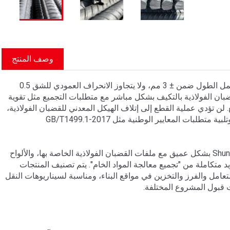
وصف المنتج
يستخدم قطع وثني حديد التسليح معدات القطع الآلية CNC، ويتم التحكم في تحمل الطول ضمن ± 3 مم، ولا يتجاوز الانحراف العمودي للشق 0.5
ان الفولاذية بالتكيف بشكل مباشر مع متطلبات التجميع مثل تقوية
 لن تؤدي عملية القطع إلى إتلاف الهيكل المعدني للقضبان الفولاذية،
والخصائص الميكانيكية مثل قوة الخضوع وقوة الشد متوافقة مع المواد الخام، وتلبية متطلبات المعايير الوطنية مثل GB/T1499.1-2017
يمكن دمج قضبان التسليح المقطوعة والانحناء الخاصة بشركة Shunchen Industrial بشكل عميق مع ملفات القضبان الفولاذية الخاصة بها، والألواح
 متكاملة من "تجميع معالجة المواد الخام". يتم تصنيف المنتجات
دة يبلغ ≥ 50 كجم، مما يجعلها سهلة التعامل والفرز والتخزين في مواقع البناء، ومناسبة لسيناريوهات النقل
ت قبول المشروع المختلفة.