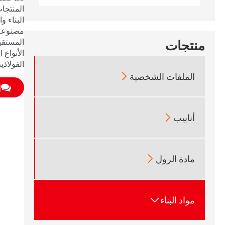
المنتجا
البناء و
مصنوعة 
المستقيم
منتجات
الفولاذي

الملفات الشخصية
إ

أنابيب

مادة الرول

مواد البناء