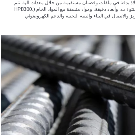
قطع قضبان الفولاذ بدقة في ملفات وقضبان مستقيمة من خلال معدات آلية. تتم
معالجتها إلى طول ثابت وفقًا لمتطلبات المشروع، مع قطع سلس وخالي من النتوءات، وأبعاد دقيقة، ومواد متسقة مع المواد الخام (HPB300،
لتعزيز والاتصال في البناء والبنية التحتية والدعم الكهروضوئي