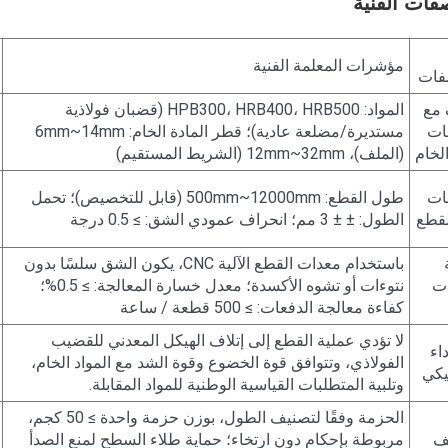
فات الفنية
مؤشرات المعلمة الفنية
فات
 مع
المواد: HPB300، HRB400، HRB500 (قضبان فولاذية
ات
مستديرة/مضلعة عادية)؛ قطر المادة الخام: 6mm~14mm
الخام
(الملف)، 12mm~32mm (الشريط المستقيم)
ات
طول القطع: 500mm~12000mm (قابل للتخصيص)؛ تحمل
قطع
الطول: ± ± 3 مم؛ انحراف عمودي الشق: ≥ 0.5 درجة
باستخدام معدات القطع الآلية CNC، يكون الشق سلسًا بدون
ت
نتوءات أو تشوه الأكسدة؛ معدل خسارة المعالجة: ≥ 0.5%؛
كفاءة معالجة الدفعات: ≥ 500 قطعة / ساعة
لا تؤدي عملية القطع إلى إتلاف الهيكل المعدني للقضيب
داء
الفولاذي، وتتوافق قوة الخضوع وقوة الشد مع المواد الخام،
يكي
وتلبية المتطلبات القياسية الوطنية للمواد المقابلة.
الحزمة وفقًا لتصنيف الطول، بوزن حزمة واحدة ≥ 50 كجم،
يف
مربوطة بإحكام دون ارتخاء؛ حماية طلاء السطح لمنع الصدأ