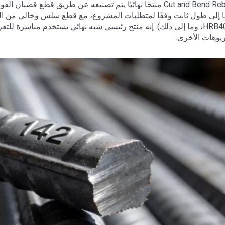
يعد Cut and Bend Rebars منتجًا نهائيًا يتم تصنيعه عن طريق 
HRB400/500، وما إلى ذلك). إنه منتج رئيسي شبه نهائي يستخدم مباشرة ل
ريوهات الأخرى.