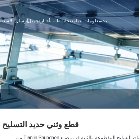
بيت
معلومات عنا
منتجات
طلب
أخبار
تحميل
إرسال الاستفس
قطع وثني حديد التسليح
تعد قضبان التسليح المقطوعة والثنية في مصنع Tianjin Shunchen من