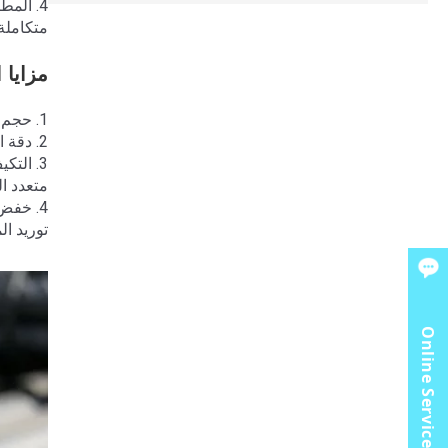
4. الم
متكاملة 
مزايا ا
1. حجم دقيق، باستخدام معدات القطع الآلية CNC، مع تسامح طول ± ± 3 مم، عمودي قطع عالي، لا نتوءات تشوه، مناسبة للتجميع عالي الدقة؛
2. دقة الأداء، عملية القطع لا تلحق الضرر بالهيكل المعدني لقضبان الفولاذ، الخواص الميكانيكية متوافقة مع المواد الخام، مما يضمن السلامة الهيكلية.
3. الت
متعدد ا
توريد ال
Online Service