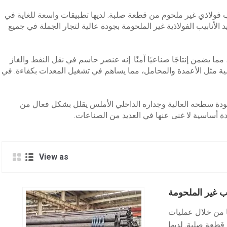
نبوب فولاذي غير ملحوم من قطعة صلبة. لديها تطبيقات واسعة للغاية في
والتأثير الكبير. Shunchen هي شركة رائدة في مجال تصنيع وتوريد الأنابيب الفولاذية غير الملحومة بجودة عالية لتجار الجملة في جميع
ا يضمن إنتاجًا صناعيًا آمنًا. إنه عنصر حاسم في نقل النفط والغاز
سية مثل الأعمدة والمحامل، مما يساهم في تشغيل المعدات بكفاءة. في
 جودة سطحه العالية وجداره الداخلي الأملس يقلل بشكل فعال من
دة أساسية لا غنى عنها في العديد من الصناعات.
View as
ب غير الملحومة
ها من خلال عمليات
قطعة صلبة. لديها