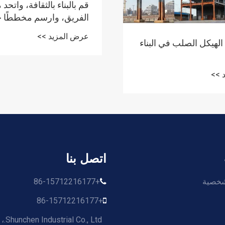
قم بالبناء بالثقافة، واتحد 
الفريق، وارسم مخططًا جد
للتطوير عالي الجودة.
عرض المزيد >>
لهيكل الصلب في البناء
 >>
اتصل بنا
شخصية
+86-15712216177
+86-15712216177
Co., Ltd