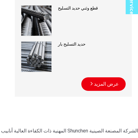
قطع وثني حديد التسليح
حديد التسليح بار
عرض المزيد
الشركة المصنعة الصينية Shunchen المهنية ذات الكفاءة العالية أنابيب الصلب غير الملحومة. توريد المصنع مباشرة مع خدمة صانعي القطع الأصلية. تصميم متقدم وجودة سهلة الصيانة للمشاريع العالمية.