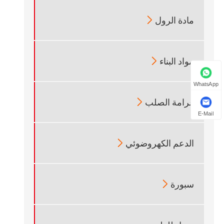

مادة الرول

مواد البناء
WhatsApp

غرامة الصلب
E-Mail

الدعم الكهروضوئي

سبورة