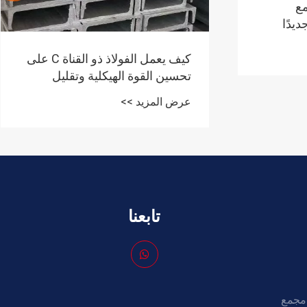
مع
يدًا
كيف يعمل الفولاذ ذو القناة C على
تحسين القوة الهيكلية وتقليل
تكاليف المشروع
عرض المزيد >>
تابعنا
Shunchen Industrial .، مجمع