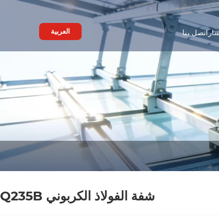
العربية
ار
اتصل بنا
شفة الفولاذ الكربوني Q235B