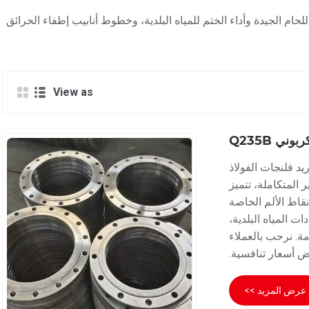
 عالية الدقة بما في ذلك أنواع SO وWN وTH وBL ودرجات الضغط PN6/10/16/25 المتاحة. قابلية اللحام الجيدة وأداء الختم للمياه البلدية، وخطوط أنابيب إطفاء الحرائق
View as
ني Q235B
ع وتوريد فلنجات الفولاذ
الخراطة CNC الدقيقة والتزوير المتكاملة، تتميز
قاط الألم الخاصة
ت المياه البلدية،
مة. نرحب بالعملاء
 أسعار تنافسية.
عرض المزيد >>