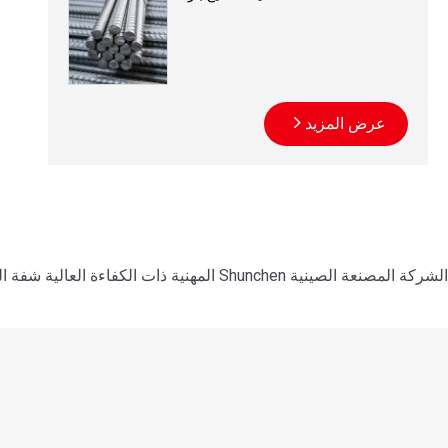
عرض المزيد
الشركة المصنعة الصينية Shunchen المهنية ذات الكفاءة العالية شفة الفولاذ الكربوني Q235B. توريد المصنع مباشرة مع خدمة صانعي القطع الأصلية. تصميم متقدم وجودة سهلة الصيانة للمشاريع العالمية.