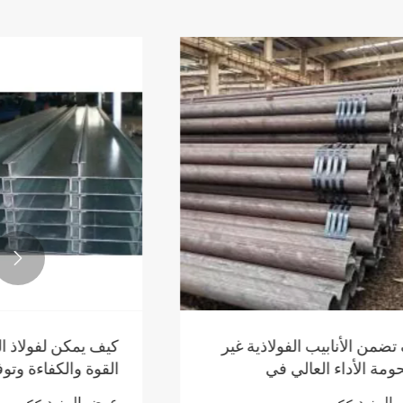

ذية غير
كيف يمكن لفولاذ القناة C تحسين
القوة والكفاءة وتوفير التكاليف في
مشاريع البناء؟
عرض المزيد >>