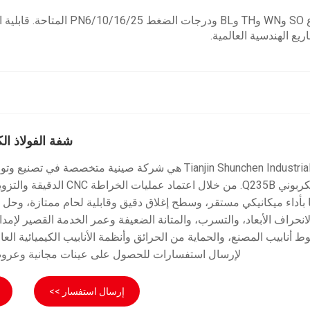
حواف من الفولاذ الكربوني Q235B مزورة
ريع الهندسية العالمية.
شفة الفولاذ الكربو
Tianjin Shunchen Industrial هي شركة صينية متخصصة في تصني
الكربوني Q235B. من خلال اعتماد عمليات 
 بأداء ميكانيكي مستقر، وسطح إغلاق دقيق وقابلية لحام ممتازة، وحل ن
لانحراف الأبعاد، والتسرب، والمتانة الضعيفة وعمر الخدمة القصير لإمدادا
 أنابيب المصنع، والحماية من الحرائق وأنظمة الأنابيب الكيميائية العا
لإرسال استفسارات للحصول على عينات مجانية وعروض
إرسال استفسار >>