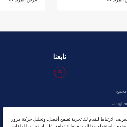
تابعنا
Shunchen Industrial .، مجمع
Xizhaizhuang، منطقة Jinghai، Tianjin،
ريف الارتباط لنقدم لك تجربة تصفح أفضل، وتحليل حركة مرور
max@
توى. باستخدام هذا الموقع، فإنك توافق على استخدامنا لملفات