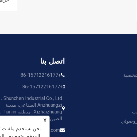
اتصل بنا
شخصية
+86-15712216177
+86-15712216177
Co., Ltd
Anzhuangzi الصناعي، مدينة
ب
الصين
X
روضوئي
نحن نستخدم ملفات تع
shunchensteelmaterial.com
الموقع، وتخصيص المح