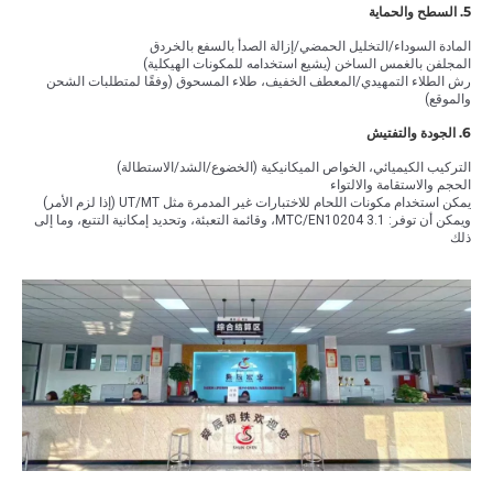
5. السطح والحماية
المادة السوداء/التخليل الحمضي/إزالة الصدأ بالسفع بالخردق
المجلفن بالغمس الساخن (يشيع استخدامه للمكونات الهيكلية)
رش الطلاء التمهيدي/المعطف الخفيف، طلاء المسحوق (وفقًا لمتطلبات الشحن
والموقع)
6. الجودة والتفتيش
التركيب الكيميائي، الخواص الميكانيكية (الخضوع/الشد/الاستطالة)
الحجم والاستقامة والالتواء
يمكن استخدام مكونات اللحام للاختبارات غير المدمرة مثل UT/MT (إذا لزم الأمر)
ويمكن أن توفر: MTC/EN10204 3.1، وقائمة التعبئة، وتحديد إمكانية التتبع، وما إلى
ذلك