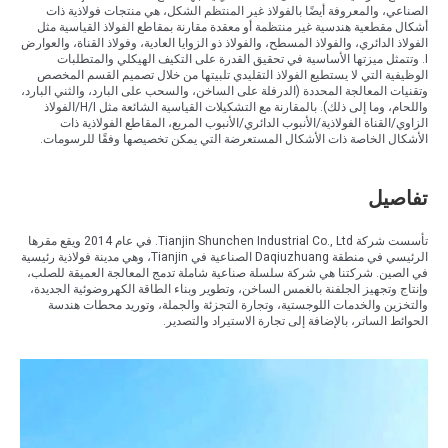
الصناعي، والمعروفة أيضًا بالفولاذ غير المنتظم الشكل، هي منتجات فولاذية ذات
أشكال مقطعية هندسية غير منتظمة أو معقدة مقارنة بمقاطع الفولاذ القياسية مثل
الفولاذ الدائري، والفولاذ المسطح، والفولاذ ذو الزوايا العادية، وفولاذ القناة، والعوارض
I. وتتمثل ميزتها الأساسية في تحقيق القدرة على التكيف الهيكلي والمتطلبات
الوظيفية التي لا يستطيع الفولاذ التقليدي تلبيتها من خلال تصميم القسم المخصص
وتقنيات المعالجة المحددة (الدرفلة على الساخن، والسحب على البارد، والثني البارد،
واللحام، وما إلى ذلك). بالمقارنة مع التشكيلات القياسية الشائعة مثل H/I/الفولاذ
الزاوي/القناة الفولاذية/الأنبوب الدائري/الأنبوب المربع، المقاطع الفولاذية ذات
الأشكال الخاصة ذات الأشكال المستعرضة التي يمكن تخصيصها وفقًا للرسومات.
تفاصيل
تأسست شركة Tianjin Shunchen Industrial Co., Ltd. في عام 2014 ويقع مقرها
الرئيسي في منطقة Daqiuzhuang الصناعية في Tianjin، وهي مدينة فولاذية رئيسية
في الصين. شركتنا هي شركة سلسلة صناعية شاملة تدمج المعالجة العميقة للصلب،
وإنتاج وتجهيز الجلفنة بالغمس الساخن، وتطوير وبناء الطاقة الكهروضوئية الجديدة،
والتخزين والخدمات اللوجستية، وتجارة التجزئة والجملة، وتوريد محطات هندسة
الحوائط الساتر، بالإضافة إلى تجارة الاستيراد والتصدير.