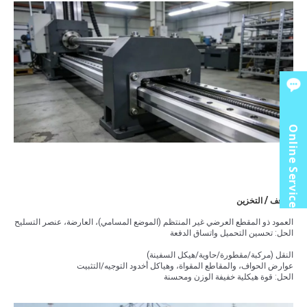
Online Service
الأرفف / التخزين
العمود ذو المقطع العرضي غير المنتظم (الموضع المسامي)، العارضة، عنصر التسليح
الحل: تحسين التحميل واتساق الدفعة
النقل (مركبة/مقطورة/حاوية/هيكل السفينة)
عوارض الحواف، والمقاطع المقواة، وهياكل أخدود التوجيه/التثبيت
الحل: قوة هيكلية خفيفة الوزن ومحسنة