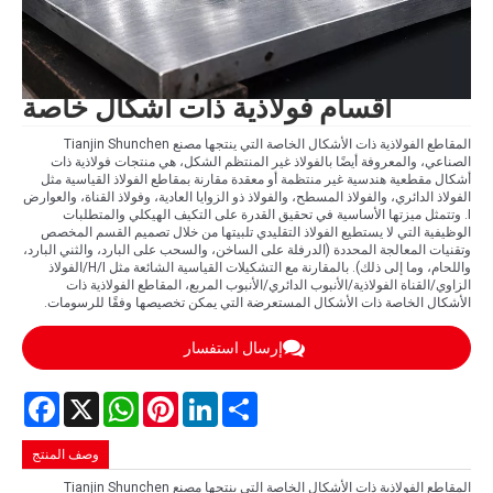
أقسام فولاذية ذات أشكال خاصة
المقاطع الفولاذية ذات الأشكال الخاصة التي ينتجها مصنع Tianjin Shunchen
الصناعي، والمعروفة أيضًا بالفولاذ غير المنتظم الشكل، هي منتجات فولاذية ذات
أشكال مقطعية هندسية غير منتظمة أو معقدة مقارنة بمقاطع الفولاذ القياسية مثل
الفولاذ الدائري، والفولاذ المسطح، والفولاذ ذو الزوايا العادية، وفولاذ القناة، والعوارض
I. وتتمثل ميزتها الأساسية في تحقيق القدرة على التكيف الهيكلي والمتطلبات
الوظيفية التي لا يستطيع الفولاذ التقليدي تلبيتها من خلال تصميم القسم المخصص
وتقنيات المعالجة المحددة (الدرفلة على الساخن، والسحب على البارد، والثني البارد،
واللحام، وما إلى ذلك). بالمقارنة مع التشكيلات القياسية الشائعة مثل H/I/الفولاذ
الزاوي/القناة الفولاذية/الأنبوب الدائري/الأنبوب المربع، المقاطع الفولاذية ذات
الأشكال الخاصة ذات الأشكال المستعرضة التي يمكن تخصيصها وفقًا للرسومات.
إرسال استفسار
Facebook
WhatsApp
X
Pinterest
LinkedIn
Share
وصف المنتج
المقاطع الفولاذية ذات الأشكال الخاصة التي ينتجها مصنع Tianjin Shunchen