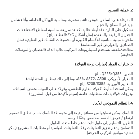
2. عملية التصنيع
المدرفلة على الساخن: قوة ومتانة مستقرة، ومناسبة للهياكل الحاملة، وأداء شامل
جيد في السطح والحجم
تشكيل على البارد: دقة أبعاد عالية، كفاءة سريعة، مناسبة لمقاطع الانحناء ذات
الجدران الرقيقة والمعقدة (مثل أشكال Z/C/الغطاء، إلخ.)
ملحومة مبنية: مناسبة للأقسام الكبيرة أو مجموعات السُمك غير التقليدية (مثل
الصناديق والعوارض غير المنتظمة)
معالجة/ملفقة: تستخدم لسيناريوهات التركيب عالية الدقة (القضبان والموصلات
الدقيقة)
3. خيارات المواد (خيارات درجة الفولاذ)
الصين: Q235/Q355، الخ
المعيار الأمريكي: A36، A572، A500، وما إلى ذلك (مطابق للمتطلبات)
المعايير الأوروبية: S235/S355، إلخ
يمكن استخدامه أيضًا كفولاذ مقاوم للطقس، وفولاذ عالي القوة منخفض السبائك،
ودرجات فولاذية ذات متطلبات خاصة (سيتم تأكيدها من قبل المشروع)
4. النطاق النموذجي للأبعاد
السُمك: يمكن تغطيتها من صفائح رفيعة إلى متوسطة السُمك حسب نطاق التصميم
ارتفاع / عرض القسم: مخصص وفقًا للرسم
الطول: التسليم إلى طول ثابت؛ دعم خلط متعدد الطول
التسامح: يدعم تعزيز التفاوتات وفقًا للتفاوتات القياسية أو متطلبات المشروع (يمكن
تشديد مواضع التركيب الحرجة)