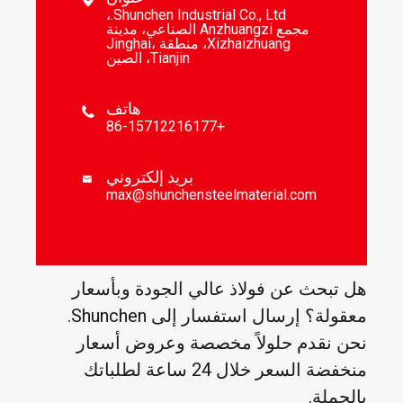

Shunchen Industrial Co., Ltd.،
مجمع Anzhuangzi الصناعي، مدينة
Xizhaizhuang، منطقة Jinghai،
Tianjin، الصين
هاتف

+86-15712216177
بريد إلكتروني

max@shunchensteelmaterial.com
هل تبحث عن فولاذ عالي الجودة وبأسعار
معقولة؟ إرسال استفسار إلى Shunchen.
نحن نقدم حلولاً مخصصة وعروض أسعار
منخفضة السعر خلال 24 ساعة لطلباتك
بالجملة.