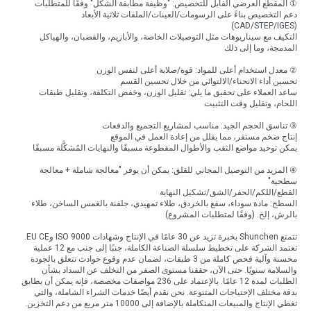
① المقطع العرضي القابل للتخصيص: "وظيفة مطابقة الشكل" وفقًا للمتطلبات
دعم التخصيص بناءً على الرسومات/العينات/الملفات ثلاثية الأبعاد
(CAD/STEP/IGES)
التكيف مع سيناريوهات مثل التوصيلات الخاصة، والأبازيم، والقضبان، والهياكل
المدمجة، وما إلى ذلك
② معدل استخدام أعلى للمواد: قوة/صلابة أعلى لنفس الوزن
تحسين أداء الانحناء/الالتوائي من خلال تحسين القسم
ساعد العملاء على تحقيق ما يلي: تقليل الوزن، وخفض التكلفة، وتقليل طبقات
اللحام، وتقليل وقت التثبيت
③ تناسق الحجم الجيد: مناسب لمشاريع التجميع والدفعات
إنتاج ضخم مستقر، مما يقلل من إعادة العمل في الموقع
يمكن توحيد مواضع الثقب والأطوال المقطوعة مسبقًا والنهايات المُشكَّلة مسبقًا
④ المزيد من التوصيل المجاني للقلق: يمكن أن يوفر "معالجة شاملة + معالجة
سطحية"
القطع/اللكم/الحفر/الشق/تشكيل النهاية
السطح: مادة سوداء، سفع بالخردق، طلاء تمهيدي، جلفنة بالغمس الساخن، طلاء
بالرش، إلخ. (وفقًا لمتطلبات المشروع)
تتمتع Shunchen بخبرة تزيد عن 30 عامًا في الإنتاج وشهادات ISO 9000 وEU CE.
تعتمد الشركة على تخطيط سلسلة الصناعة الكاملة، جنبًا إلى جنب مع 12 عملية
محسنة وآلية فحص كاملة من 3 طبقات، لضمان عدم وقوع حوادث تتعلق بالجودة
والسلامة سنويًا. حتى الآن، حققنا مستوى الصفر من التخلف عن السداد بشأن
الطلبات لمدة 12 عامًا. بالإعتماد على 236 مواصفات مخصصة، فإنه يمكن أن يطابق
بدقة مختلف الإحتياجات المتنوعة. نحن نقدم أيضًا خدمات الشراء الشاملة، والتي
تغطي الإنتاج والمبيعات المتكاملة بالإضافة إلى 10000 متر مربع من دعم التخزين.