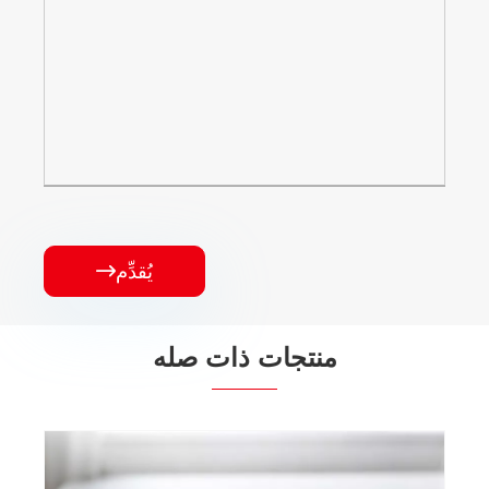
يُقدِّم

منتجات ذات صله