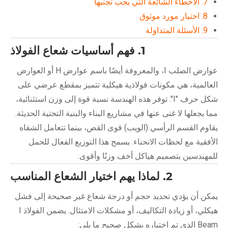
7. الأخطاء الشائعة التي يجب تجنبها
8. اختيار مورد موثوق
9. الأسئلة المتداولة
1. فهم أساسيات شعاع الفولاذ
عوارض الصلب I، والمعروفة أيضًا باسم عوارض H أو العوارض
العالمية، هي مكونات فولاذية هيكلية تتميز بمقطع عرضي على
شكل حرف "I". توفر هذه الهندسة نسبة قوة إلى وزن استثنائية،
مما يجعلها لا غنى عنها في مشاريع البناء والبنية التحتية الحديثة.
يقاوم القسم الرأسي (الويب) قوى القص، بينما تتعامل الشفاه
الأفقية مع لحظات الانحناء. يسمح هذا التوزيع الفعال للحمل
للمهندسين بتصميم هياكل أخف وزنًا وأقوى.
2. لماذا يهم اختيار الشعاع المناسب
يمكن أن يؤدي تحديد حجم أو درجة شعاع غير صحيحة إلى فشل
هيكلي، أو زيادة التكاليف، أو مشكلات الامتثال. يضمن الفولاذ I
Beam الذي تم اختياره بشكل صحيح ما يلي: