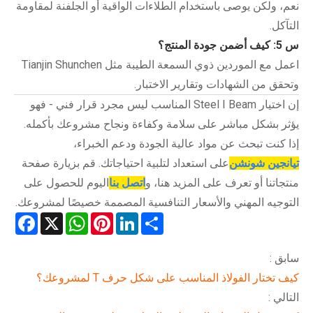
نعم، ولكن يوصى باستخدام الطلاءات الواقية أو الجلفنة لمقاومة
التآكل.
س 5: كيف أضمن جودة المنتج؟
اعمل مع الموردين ذوي السمعة الطيبة مثل Tianjin Shunchen
وتحقق من الشهادات وتقارير الاختبار.
إن اختيار Steel I Beam المناسب ليس مجرد قرار فني - فهو
يؤثر بشكل مباشر على سلامة وكفاءة ونجاح مشروعك بأكمله.
إذا كنت تبحث عن مواد عالية الجودة ودعم الخبراء،
تيانجين شونشن
على استعداد لتلبية احتياجاتك. قم بزيارة صفحة
منتجاتنا أو تعرف على المزيد هنا، و
اتصل بنا
اليوم للحصول على
التوجيه المهني والأسعار التنافسية المصممة خصيصًا لمشروعك.
acebook
WhatsApp
X
Pinterest
LinkedIn
Share
سابق :
كيف تختار الفولاذ المناسب على شكل حرف T لمشروعك؟
التالي :