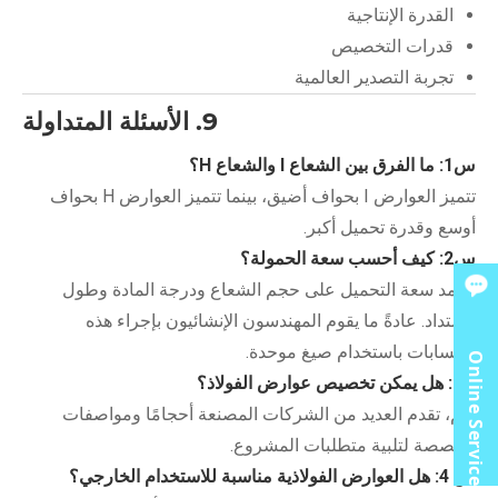
القدرة الإنتاجية
قدرات التخصيص
تجربة التصدير العالمية
9. الأسئلة المتداولة
س1: ما الفرق بين الشعاع I والشعاع H؟
تتميز العوارض I بحواف أضيق، بينما تتميز العوارض H بحواف
أوسع وقدرة تحميل أكبر.
س2: كيف أحسب سعة الحمولة؟
تعتمد سعة التحميل على حجم الشعاع ودرجة المادة وطول
الامتداد. عادةً ما يقوم المهندسون الإنشائيون بإجراء هذه
الحسابات باستخدام صيغ موحدة.
Online Service
Q3: هل يمكن تخصيص عوارض الفولاذ؟
نعم، تقدم العديد من الشركات المصنعة أحجامًا ومواصفات
مخصصة لتلبية متطلبات المشروع.
س 4: هل العوارض الفولاذية مناسبة للاستخدام الخارجي؟