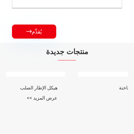
يُقدِّم

منتجات جديدة