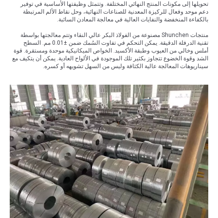
تحويلها إلى مكونات المنتج النهائي المختلفة. وتتمثل وظيفتها الأساسية في توفير
دعم موحد وفعال للركيزة المعدنية للصناعات النهائية، وحل نقاط الألم المرتبطة
بالكفاءة المنخفضة والنفايات العالية في معالجة المعادن السائبة.
منتجات Shunchen مصنوعة من الفولاذ البكر عالي النقاء وتتم معالجتها بواسطة
تقنية الدرفلة الدقيقة. يمكن التحكم في تفاوت السُمك ضمن ±0.01 مم. السطح
أملس وخالي من العيوب وطبقة الأكسيد. الخواص الميكانيكية موحدة ومستقرة. قوة
الشد وقوة الخضوع تتجاوز بكثير تلك الموجودة في الألواح العادية. يمكن أن يتكيف مع
سيناريوهات المعالجة عالية الكثافة وليس من السهل تشويهه أو كسره.