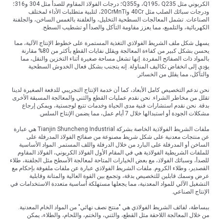
الكربوني مثل Q195، Q235، وQ355؛ درجات الفولاذ المقاوم للصدأ مثل 304 و316؛
ودرجات سبائك الصلب مثل 40Cr و20CrMnTi، لتلبية متطلبات الأداء لمختلف
الصناعات. تشمل المعالجات السطحية التخليل، والغلفنة بالغمس الساخن، والجلفنة
الكهربائية، والتلميع، مما يعزز مقاومة التآكل والصدأ أو تشطيب السطح.
يسهل شكل ملف الشريط الفولاذي التغذية المستمرة على خطوط الإنتاج الآلية، مما
يحسن بشكل كبير من كفاءة المعالجة ويقلل نفايات القطع بأكثر من 80% مقارنة
بالمواد ذات الصفائح المفردة. إنها تشغل مساحة صغيرة أثناء التخزين والنقل، مما
يؤدي إلى انخفاض تكاليف المناولة. إنه يتجنب بشكل فعال الخدوش السطحية
والتآكل، مما يقلل من الخسائر.
نحن ندعم التخصيص كامل الأبعاد، كما أن خدمة الإنتاج التجريبي للدفعة الصغيرة لدينا
تقلل من مخاطر الشراء. نحن نقدم عمليات القطع والثني والمعالجة المسبقة الأخرى
بدقة. نحن نقدم استشارات فنية مدى الحياة وخدمات تتبع لوجستية، ويمكن إرجاع
مشكلات الجودة أو استبدالها خلال 7 أيام عمل، مما يضمن الإنتاج السلس.
ملفات الشريط الفولاذية الخاصة بشركة Tianjin Shuncheng Industrial هي عبارة
عن منتجات معدنية على شكل شريط مصنوعة من صفائح الفولاذ المدرفلة على
الساخن أو المدرفلة على البارد من خلال الدرفلة واللف المستمر. المواد الأساسية
للملفات الشريطية الفولاذية هي في المقام الأول الفولاذ الكربوني، الفولاذ المقاوم
للصدأ، وسبائك الفولاذ، مع بعض الخيارات المتاحة لمعالجة الأسطح مثل الجلفنة، طلاء
القصدير، وطلاء الكروم. ملفات الشريط الفولاذي عبارة عن ملفات ملفوفة بإحكام مع
عرض وسمك قابلين للتخصيص بدقة، وتجمع بين القوة العالية والمتانة وقابلية
التشغيل الآلي للمواد المعدنية، مما يجعلها مستهلكة أساسية متعددة الاستخدامات في
الإنتاج الصناعي.
ببساطة، لفائف الشريط الفولاذي هي "منتج نصف نهائي" من المواد الخام المعدنية.
من خلال المعالجة اللاحقة مثل القطع، والثني، والختم، واللحام، والطلاء، يمكن