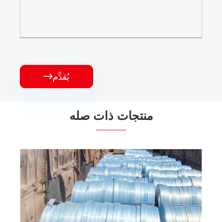
يُقدِّم

منتجات ذات صله