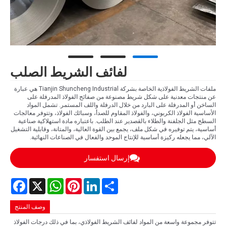
لفائف الشريط الصلب
ملفات الشريط الفولاذية الخاصة بشركة Tianjin Shuncheng Industrial هي عبارة
عن منتجات معدنية على شكل شريط مصنوعة من صفائح الفولاذ المدرفلة على
الساخن أو المدرفلة على البارد من خلال الدرفلة واللف المستمر. تشمل المواد
الأساسية الفولاذ الكربوني، والفولاذ المقاوم للصدأ، وسبائك الفولاذ، وتتوفر معالجات
السطح مثل الجلفنة والطلاء بالقصدير عند الطلب. باعتباره مادة استهلاكية صناعية
أساسية، يتم توفيره في شكل ملف، يجمع بين القوة العالية، والمتانة، وقابلية التشغيل
الآلي، مما يجعله ركيزة أساسية للإنتاج الموحد والفعال في الصناعات النهائية.
إرسال استفسار
Facebook
WhatsApp
X
Pinterest
LinkedIn
Share
وصف المنتج
تتوفر مجموعة واسعة من المواد لفائف الشريط الفولاذي، بما في ذلك درجات الفولاذ