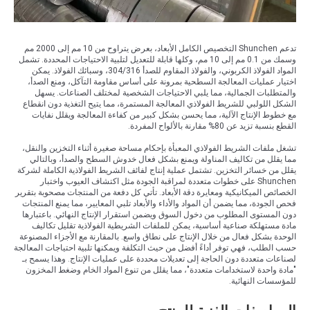
تدعم Shunchen التخصيص الكامل الأبعاد، بعرض يتراوح من 10 مم إلى 2000 مم
وسمك من 0.1 مم إلى 10 مم، وكلها قابلة للتعديل لتلبية الاحتياجات المحددة. تشمل
المواد الفولاذ الكربوني، والفولاذ المقاوم للصدأ 304/316، وسبائك الفولاذ. يمكن
اختيار عمليات المعالجة السطحية بمرونة على أساس مقاومة التآكل، ومنع الصدأ،
والمتطلبات الجمالية، مما يلبي الاحتياجات الشخصية لمختلف الصناعات. يسهل
الشكل اللولبي للشريط الفولاذي المعالجة المستمرة، مما يتيح التغذية دون انقطاع
مع خطوط الإنتاج الآلية، مما يحسن بشكل كبير من كفاءة المعالجة ويقلل نفايات
القطع بنسبة تزيد عن 80% مقارنة بالألواح المفردة.
تشغل ملفات الشريط الفولاذي المعبأة بإحكام مساحة صغيرة أثناء التخزين والنقل،
مما يقلل من تكاليف المناولة ويمنع بشكل فعال خدوش السطح والصدأ، وبالتالي
يقلل من خسائر التخزين. تشتمل عملية إنتاج لفائف الشريط الفولاذية الكاملة لشركة
Shunchen على خطوات متعددة لمراقبة الجودة مثل اكتشاف العيوب واختبار
الخصائص الميكانيكية ومعايرة دقة الأبعاد. تأتي كل دفعة من المنتجات مصحوبة بتقرير
فحص الجودة، مما يضمن أن المواد والأداء والأبعاد تلبي المعايير، مما يمنع المنتجات
دون المستوى المطلوب من دخول السوق ويضمن استقرار الإنتاج النهائي. باعتبارها
مادة مستهلكة صناعية أساسية، يمكن للملفات الشريطية الفولاذية تقليل تكاليف
الوحدة بشكل فعال من خلال الإنتاج على نطاق واسع. بالمقارنة مع الأجزاء المصنوعة
حسب الطلب، فهي توفر أداءً أفضل من حيث التكلفة ويمكنها تلبية احتياجات المعالجة
لصناعات متعددة دون الحاجة إلى تعديلات محددة على عمليات الإنتاج. وهذا يسمح بـ
"مادة واحدة لاستخدامات متعددة"، مما يقلل من تنوع المواد الخام وضغط المخزون
للمؤسسات النهائية.