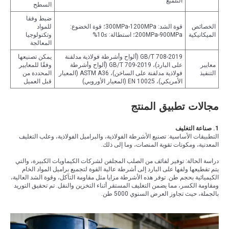
التلميع
السطح
ضبط وفقا
الخصائص
قوة الشد: 300MPa-1200MPa؛ قوة الخضوع:
للمواد
الميكانيكية
200MPa-900MPa؛ استطالة: ≥10%
وتكنولوجيا
المعالجة
GB/T 708-2019 (ألواح وأشرطة فولاذية مدلفنة
يمكن تصنيعها
معايير
على البارد)، GB/T 709-2019 (ألواح وأشرطة
وفقًا للمعايير
التنفيذ
فولاذية مدلفنة على الساخن)، ASTM A36 (المعيار
المحددة من
الأمريكي)، EN 10025 (المعيار الأوروبي)
قبل العميل
مجالات تطبيق المنتج
1. صناعة التغليف
التطبيقات الأساسية: تصنيع الأشرطة الفولاذية، والبراميل الفولاذية، وعلب التغليف
المعدنية، ومكونات تقوية المنصات، وما إلى ذلك.
دراسة الحالة: توفير لفائف من الصلب المجلفن لشركات الكيماويات الكبيرة، والتي
يتم تقطيعها ولفها على البارد إلى أشرطة عالية القوة لتجميع براميل المواد الخام
الكيميائية بحجم طن. توفر هذه الأشرطة مزايا مثل مقاومة التآكل، وقوة الشد العالية،
ومقاومة الكسر، مما يضمن التغليف المستقر أثناء التخزين والنقل. تم تحقيق التوريد
بالجملة، حيث تجاوز العرض السنوي 5000 طن.