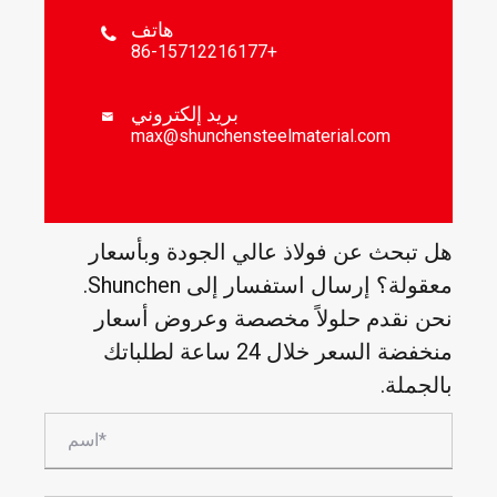
هاتف

+86-15712216177
بريد إلكتروني

max@shunchensteelmaterial.com
هل تبحث عن فولاذ عالي الجودة وبأسعار
معقولة؟ إرسال استفسار إلى Shunchen.
نحن نقدم حلولاً مخصصة وعروض أسعار
منخفضة السعر خلال 24 ساعة لطلباتك
بالجملة.