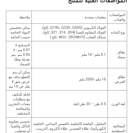
المواصفات الفنية للمنتج
المواصفات
معلمات محددة
ملاحظة
والفئات
الفولاذ الكربوني (Q195، Q235، Q355، إلخ)،
يمكن تخصيص
نوع المادة
الفولاذ المقاوم للصدأ (304، 316، 321، إلخ)،
المواد الخاصة
سبائك الصلب (40Cr، 20CrMnTi، إلخ.)
حسب الحاجة.
التسامح ±
0.01 مم - ±
نطاق
0.1 ملم - 10 ملم
0.05 مم، يتم
سمك
تعديله وفقًا
للسمك.
يمكن أن يتم
نطاق
القطع بدقة، مع
10 ملم -2000 ملم
العرض
عرض شق لا
يقل عن 10 مم.
قابلة للتكيف
مع متطلبات
لفة الوزن
0.5 طن – 20 طن/لفة
معدات التخزين
والمعالجة
المختلفة
تحسين مقاومة
التخليل، الجلفنة (الجلفنة بالغمس الساخن، الجلفنة
المعالجة
التآكل والصدأ
الكهربائية)، طلاء القصدير، طلاء الكروم، التزييت،
السطحية
أو تشطيب