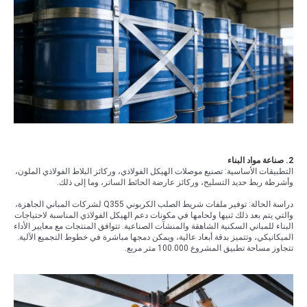
2. صناعة مواد البناء
التطبيقات الأساسية: تصنيع موصلات الهيكل الفولاذي، وركائز البلاط الفولاذي الملون،
وأشرطة ربط حديد التسليح، وركائز عارضة الحائط الساتر، وما إلى ذلك.
دراسة الحالة: توفير ملفات شريط الصلب الكربوني Q355 لشركات المباني الجاهزة،
والتي يتم بعد ذلك ثنيها ولحامها في مكونات دعم الهيكل الفولاذي المناسبة لاحتياجات
البناء للمباني السكنية الشاهقة والمنشآت الصناعية. تتوافق المنتجات مع معايير الأداء
الميكانيكي، وتتميز بدقة أبعاد عالية، ويمكن دمجها مباشرة في خطوط التجميع الآلية.
تتجاوز مساحة تطبيق المشروع 100.000 متر مربع.