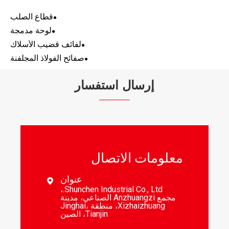
قطاع الصلب
لوحة مدمجة
لفائف قضيب الأسلاك
صفائح الفولاذ المجلفنة
إرسال استفسار
معلومات الاتصال
عنوان

Shunchen Industrial Co., Ltd.،
مجمع Anzhuangzi الصناعي، مدينة
Xizhaizhuang، منطقة Jinghai،
Tianjin، الصين