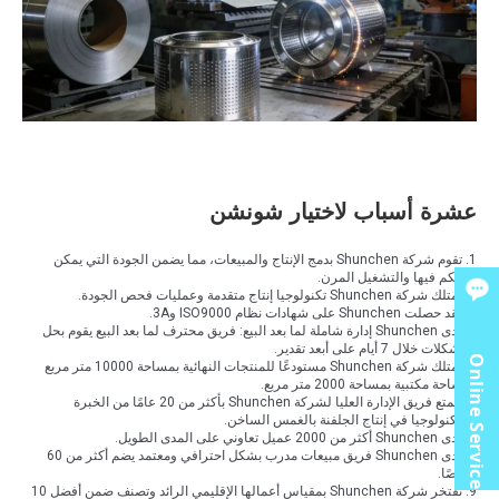
عشرة أسباب لاختيار شونشن
1. تقوم شركة Shunchen بدمج الإنتاج والمبيعات، مما يضمن الجودة التي يمكن
التحكم فيها والتشغيل المرن.
2. تمتلك شركة Shunchen تكنولوجيا إنتاج متقدمة وعمليات فحص الجودة.
3. لقد حصلت Shunchen على شهادات نظام ISO9000 و3A.
4. لدى Shunchen إدارة شاملة لما بعد البيع: فريق محترف لما بعد البيع يقوم بحل
المشكلات خلال 7 أيام على أبعد تقدير.
Online Service
5. تمتلك شركة Shunchen مستودعًا للمنتجات النهائية بمساحة 10000 متر مربع
ومساحة مكتبية بمساحة 2000 متر مربع.
6. يتمتع فريق الإدارة العليا لشركة Shunchen بأكثر من 20 عامًا من الخبرة
والتكنولوجيا في إنتاج الجلفنة بالغمس الساخن.
7. لدى Shunchen أكثر من 2000 عميل تعاوني على المدى الطويل.
8. لدى Shunchen فريق مبيعات مدرب بشكل احترافي ومعتمد يضم أكثر من 60
شخصًا.
9. تفتخر شركة Shunchen بمقياس أعمالها الإقليمي الرائد وتصنف ضمن أفضل 10