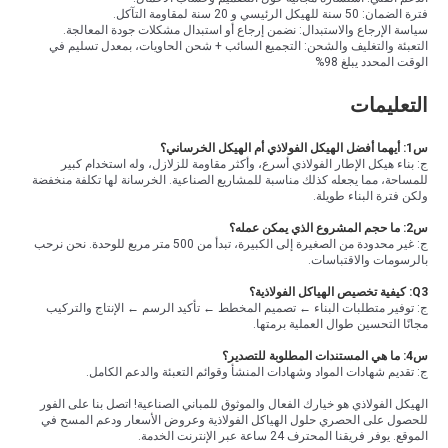
فترة الضمان: 50 سنة للهيكل الرئيسي و 20 سنة لمقاومة التآكل.
سياسة الإرجاع والاستبدال: نضمن إرجاع أو استبدال مشكلات جودة المعالجة.
التعبئة والتغليف والشحن: التجميع السائب + شحن الحاويات، بمعدل تسليم في
الوقت المحدد يبلغ 98%
التعليمات
س1: أيهما أفضل الهيكل الفولاذي أم الهيكل الخرساني؟
ج: بناء هيكل الإطار الفولاذي أسرع، وأكثر مقاومة للزلازل، وله استخدام كبير
للمساحة، مما يجعله كذلك مناسبة للمشاريع الصناعية. الخرسانة لها تكلفة منخفضة
ولكن فترة البناء طويلة.
س2: ما حجم المشروع الذي يمكن عمله؟
ج: غير محدودة من الصغيرة إلى الكبيرة، تبدأ من 500 متر مربع للوحدة. نحن نرحب
بالرسومات والاقتباسات.
Q3: كيفية تخصيص الهياكل الفولاذية؟
ج: توفير متطلبات البناء ← تصميم المخطط ← تأكيد الرسم ← الإنتاج والتركيب
مجانًا التحسين طوال العملية برمتها.
س4: ما هي المستندات المطلوبة للتصدير؟
ج: تقديم شهادات المواد وشهادات المنشأ وقوائم التعبئة والدعم الكامل.
الهيكل الفولاذي هو خيارك الفعال والموثوق للمباني الصناعية! اتصل بنا على الفور
للحصول على الحصري حلول الهياكل الفولاذية وعروض الأسعار ودعم المسح في
الموقع. يوفر فريقنا المحترف 24 ساعة عبر الإنترنت الخدمة.