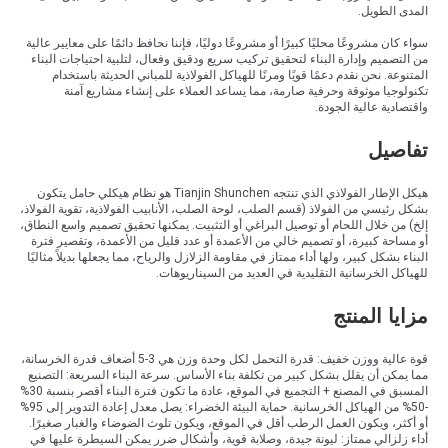
المدى الطويل.
سواء كان مشروعًا محليًا كبيرًا أو مشروعًا دوليًا، فإننا نحافظ دائمًا على معايير عالية
من التصميم وإدارة البناء لتحقيق تركيب سريع ودقيق وفعال، لتلبية احتياجات البناء
المتنوعة. نحن نقدم دعمًا قويًا ومرنًا للهياكل الفولاذية للمباني الحديثة باستخدام
تكنولوجيا موثوقة وحرفية صارمة، مما يساعد العملاء على إنشاء مشاريع آمنة
واقتصادية عالية الجودة.
تفاصيل
هيكل الإطار الفولاذي الذي تنتجه Tianjin Shunchen هو نظام هيكلي حامل يتكون
بشكل رئيسي من الفولاذ (قسم الصلب، لوحة الصلب، الأنابيب الفولاذية، تقوية الفولاذ،
إلخ) من خلال اللحام أو توصيل البراغي أو التثبيت. يمكنها تحقيق تصميم واسع النطاق،
أو مساحة كبيرة، أو تصميم خالي من الأعمدة أو عدد قليل من الأعمدة، وتقصير فترة
البناء بشكل كبير، ولها أداء ممتاز في مقاومة الزلازل والرياح، مما يجعلها بديلاً مثاليًا
للهياكل الخرسانية التقليدية في العديد من السيناريوهات.
مزايا المنتج
قوة عالية ووزن خفيف: قدرة التحمل لكل وحدة وزن هي 3-5 أضعاف قدرة الخرسانة،
مما يمكن أن يقلل بشكل كبير من تكلفة بناء الأساس. سرعة البناء السريعة: التصنيع
المسبق في المصنع + التجميع في الموقع، عادة ما تكون فترة البناء أقصر بنسبة 30%
-50% من الهياكل الخرسانية. حماية البيئة الخضراء: يصل معدل إعادة التدوير إلى 95%
أو أكثر، ويكون العمل الرطب أقل في الموقع، ويكون تلوث الضوضاء والغبار صغيرًا.
أداء زلزالي ممتاز: ليونة جيدة، وصلابة قوية، وأشكال ضرر يمكن السيطرة عليها في