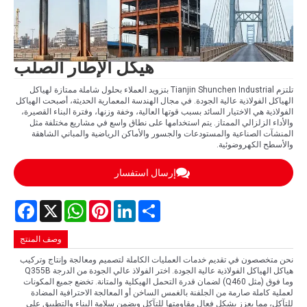
هيكل الإطار الصلب
تلتزم Tianjin Shunchen Industrial بتزويد العملاء بحلول شاملة ممتازة لهياكل
الهياكل الفولاذية عالية الجودة. في مجال الهندسة المعمارية الحديثة، أصبحت الهياكل
الفولاذية هي الاختيار السائد بسبب قوتها العالية، وخفة وزنها، وفترة البناء القصيرة،
والأداء الزلزالي الممتاز. يتم استخدامها على نطاق واسع في مشاريع مختلفة مثل
المنشآت الصناعية والمستودعات والجسور والأماكن الرياضية والمباني الشاهقة
والأسطح الكهروضوئية.
إرسال استفسار
Facebook
WhatsApp
X
Pinterest
LinkedIn
Share
وصف المنتج
نحن متخصصون في تقديم خدمات العمليات الكاملة لتصميم ومعالجة وإنتاج وتركيب
هياكل الهياكل الفولاذية عالية الجودة. اختر الفولاذ عالي الجودة من الدرجة Q355B
وما فوق (مثل Q460) لضمان قدرة التحمل الهيكلية والمتانة. تخضع جميع المكونات
لعملية كاملة صارمة من الجلفنة بالغمس الساخن أو المعالجة الاحترافية المضادة
للتآكل، مما يعزز بشكل فعال مقاومتها للتآكل ويضمن سلامة البناء والتطبيق على