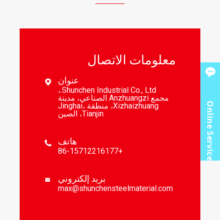
معلومات الاتصال
عنوان

Shunchen Industrial Co., Ltd.،
مجمع Anzhuangzi الصناعي، مدينة
Online Service
Xizhaizhuang، منطقة Jinghai،
Tianjin، الصين
هاتف

+86-15712216177
بريد إلكتروني

max@shunchensteelmaterial.com