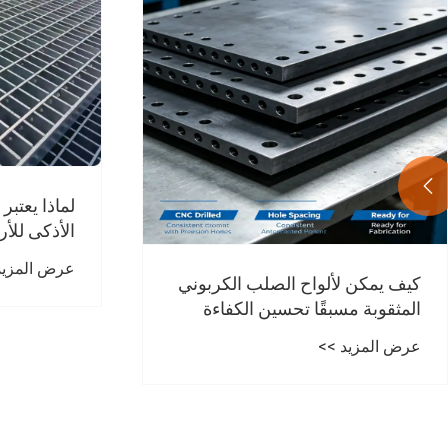
دليل كامل ل
المجلفن با

المبادئ الأ
لماذا يعتبر الفولاذ المجلفن الخيار
عرض المزيد
والقوة
الأذكى للأرضيات الصناعية ومشاريع
البنية التحتية
عرض المزيد >>