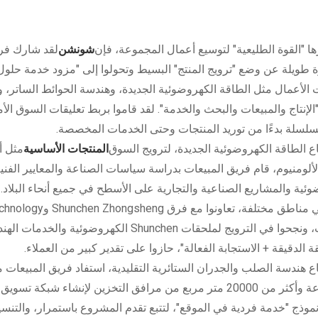
ها "القوة الطليعية" لتوسيع أعمال المجموعة، فإن
شونشن
لقد شارك فري
ة طويلة عن وضع "ترويج المنتج" البسيط وتحولوا إلى "مزود خدمة حلو
لأعمال مثل الطاقة الكهروضوئية الجديدة، وهندسة الحوائط الساتر، والد
"الإنتاج والمبيعات والبحث والخدمة". لقد قاموا بربط تعليقات السوق الأ
سلسلة بدءًا من توريد المنتجات وحتى الخدمات المخصصة.
 الطاقة الكهروضوئية الجديدة، لترويج السوق
المنتجات الأساسية
مثل أ
لألومنيوم، قام فريق المبيعات بدراسة سياسات الصناعة والمعايير ال
وئية والمشاريع الصناعية والتجارية على الأسطح في جميع أنحاء البلاد
للتركيب، ونجحوا في الترويج لملحقات unchen
ة الدقيقة + الاستجابة الفعالة"، حازوا على تقدير كبير من العملاء.
 هندسة الصلب والجدران الستائرية التقليدية، استفاد فريق المبيعات م
للمجموعة وأكثر من 20000 متر مربع من مرافق التخزين لإنشاء
نموذج "خدمة فردية في الموقع"، لتتبع تقدم المشروع باستمرار، والتن