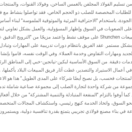
من تسليم الفولاذ المجلفن بالغمس الساخن، وفولاذ القنوات، والمنتجات
ودة، باستخدام "الاحترافية المرئية والموثوقية الملموسة" لبناء أساس
على الصعوبات في السوق وإظهار المسؤولية، والعمل بشكل تعاوني لت
فريق مبيعات Shunchen على موقف نشط واعتمد مزيجًا من "الترويج
 بشكل مستمر. عقد الفريق بانتظام دورات تدريبية على المهارات وتباد
لجديد ومهارات التفاوض وخدمة العملاء. وفي الوقت نفسه، قاموا بإنشاء 
ات دقيقة. من السوق الأساسية لبكين-تيانجين-خبي إلى المناطق الرئيسية
أعمال الاستيراد والتصدير، غطت آثار فريق المبيعات البلاد بأكملها، ونشرت سمعة العلامة ا
جموعة من شركة واحدة لتجارة الصلب إلى مجموعة صناعية شاملة تدمج 
نحو السوق، واتخاذ الخدمة كنهج رئيسي، واستكشاف المجالات المتخصص
ة في بناء مصنع فولاذي تجريبي يتمتع بقدرة تنافسية دولية، ويستمرون