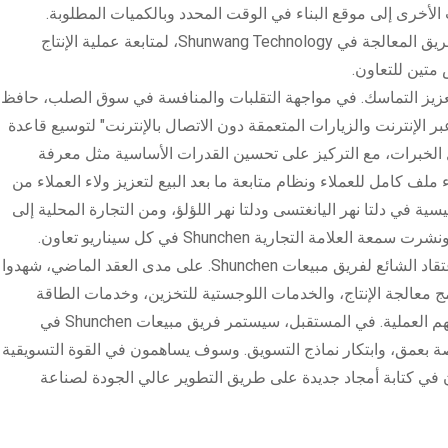
 الأخرى إلى موقع البناء في الوقت المحدد وبالكميات المطلوبة.
بالنسبة للطلبات المخصصة للصلب ذو الحجم الخاص، فقد تواصلوا بنشاط مع فريق المعالجة في Shunwang Technology، لمتابعة عملية الإنتاج
 متين للتعاون.
عزيز التماسك. في مواجهة التقلبات والمنافسة في سوق الصلب، حافظ
 الدقيق عبر الإنترنت والزيارات المتعمقة دون الاتصال بالإنترنت" لتوسيع قاعدة
ل الخبرات، مع التركيز على تحسين القدرات الأساسية مثل معرفة
ملف كامل للعملاء ونظام متابعة ما بعد البيع لتعزيز ولاء العملاء من
 في دلتا نهر اليانغتسى ودلتا نهر اللؤلؤ، ومن التجارة المحلية إلى
لتجارية Shunchen في كل سيناريو تعاون.
"لا نبيع المنتجات فحسب، بل نصبح أيضًا شركاء على المدى الطويل." هذا هو الاعتقاد الشائع لفريق مبيعات Shunchen. على مدى العقد الماضي، شهدوا
معالجة الإنتاج، والخدمات اللوجستية للتخزين، وخدمات الطاقة
الجديدة. كما أوفوا بالتزام "المنفعة المتبادلة والتنمية المشتركة" من خلال أفعالهم العملية. في المستقبل، سيستمر فريق مبيعات Shunchen في
ة بعمق، وابتكار نماذج التسويق. وسوف يساهمون في القوة التسويقية
 في كتابة أمجاد جديدة على طريق التطوير عالي الجودة لصناعة