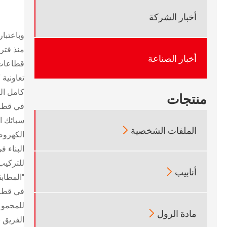
أخبار الشركة
وباعتبار
منذ فتر
أخبار الصناعة
قطاعات ا
تعاونية 
كامل ال
منتجات
في قطاع
سبائك ا

الملفات الشخصية
الكهروض

أنابيب
"المطابق
في قطاع

مادة الرول
الفريق 