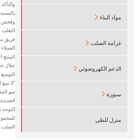
والتأكد 

مواد البناء
وفحص الج
التغلب 

غرامة الصلب
العملاء
المنتج ا
خلال خدم

الدعم الكهروضوئي
التوسع في 
نمو الم

سبورة
التوجه 
للمجموع
منزل للطي
الصلب.