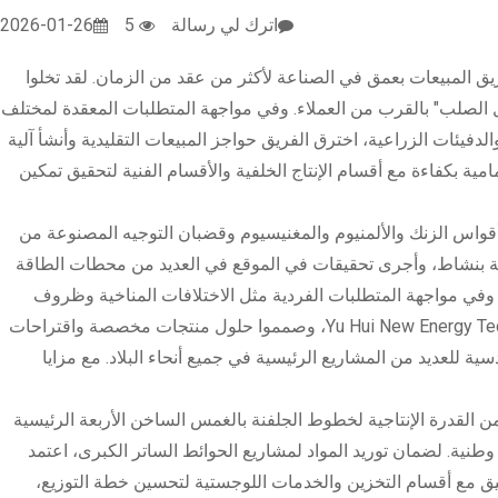
اترك لي رسالة
5
2026-01-26
ق المبيعات بعمق في الصناعة لأكثر من عقد من الزمان. لقد تخلوا
ل الصلب" بالقرب من العملاء. وفي مواجهة المتطلبات المعقدة لمختلف
فيئات الزراعية، اخترق الفريق حواجز المبيعات التقليدية وأنشأ آلية
مامية بكفاءة مع أقسام الإنتاج الخلفية والأقسام الفنية لتحقيق تمكين
قواس الزنك والألمنيوم والمغنيسيوم وقضبان التوجيه المصنوعة من
فنية بنشاط، وأجرى تحقيقات في الموقع في العديد من محطات الطاقة
. وفي مواجهة المتطلبات الفردية مثل الاختلافات المناخية وظروف
البناء في مناطق مختلفة، تعاونوا مع فرق Shunchen Zhongsheng وYu Hui New Energy Technology، وصمموا حلول منتجات مخصصة واقتراحات
Sh الكهروضوئية والخدمات الهندسية للعديد من المشاريع الرئيسية في جميع أنحاء البلاد. مع مزايا
ن القدرة الإنتاجية لخطوط الجلفنة بالغمس الساخن الأربعة الرئيسية
 شبكة تسويق وطنية. لضمان توريد المواد لمشاريع الحوائط الساتر الكبرى، اعتمد
سيق مع أقسام التخزين والخدمات اللوجستية لتحسين خطة التوزيع،