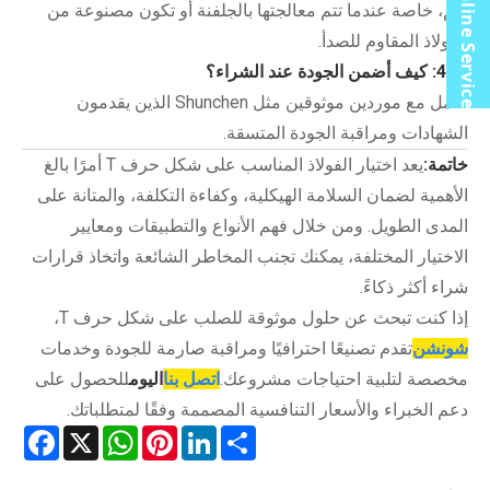
Online Service
نعم، خاصة عندما تتم معالجتها بالجلفنة أو تكون مصنوعة من
الفولاذ المقاوم للصدأ.
س4: كيف أضمن الجودة عند الشراء؟
اعمل مع موردين موثوقين مثل Shunchen الذين يقدمون
الشهادات ومراقبة الجودة المتسقة.
خاتمة:
يعد اختيار الفولاذ المناسب على شكل حرف T أمرًا بالغ
الأهمية لضمان السلامة الهيكلية، وكفاءة التكلفة، والمتانة على
المدى الطويل. ومن خلال فهم الأنواع والتطبيقات ومعايير
الاختيار المختلفة، يمكنك تجنب المخاطر الشائعة واتخاذ قرارات
شراء أكثر ذكاءً.
إذا كنت تبحث عن حلول موثوقة للصلب على شكل حرف T،
شونشن
تقدم تصنيعًا احترافيًا ومراقبة صارمة للجودة وخدمات
مخصصة لتلبية احتياجات مشروعك.
اتصل بنا
اليوم
للحصول على
دعم الخبراء والأسعار التنافسية المصممة وفقًا لمتطلباتك.
acebook
WhatsApp
X
Pinterest
LinkedIn
Share