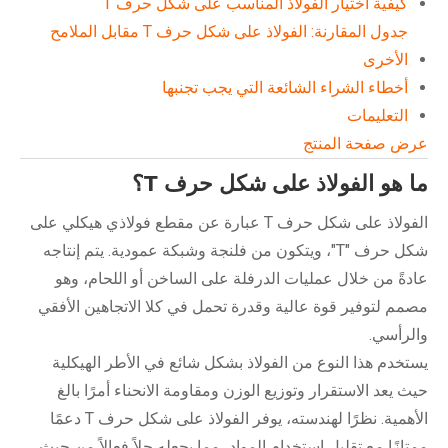
كيفية اختيار الفولاذ المناسب على شكل حرف T
جدول المقارنة: الفولاذ على شكل حرف T مقابل الملامح
الأخرى
أخطاء الشراء الشائعة التي يجب تجنبها
التعليمات
عرض صفحة المنتج
ما هو الفولاذ على شكل حرف T؟
الفولاذ على شكل حرف T عبارة عن مقطع فولاذي هيكلي على
شكل حرف "T"، ويتكون من فلنجة وشبكة عمودية. يتم إنتاجه
عادةً من خلال عمليات الدرفلة على الساخن أو اللحام، وهو
مصمم لتوفير قوة عالية وقدرة تحمل في كلا الاتجاهين الأفقي
والرأسي.
يستخدم هذا النوع من الفولاذ بشكل شائع في الأطر الهيكلية
حيث يعد الاستقرار وتوزيع الوزن ومقاومة الانحناء أمرًا بالغ
الأهمية. نظرًا لهندسته، يوفر الفولاذ على شكل حرف T دعمًا
ممتازًا مع تقليل استخدام المواد، مما يجعله حلاً فعالاً من حيث