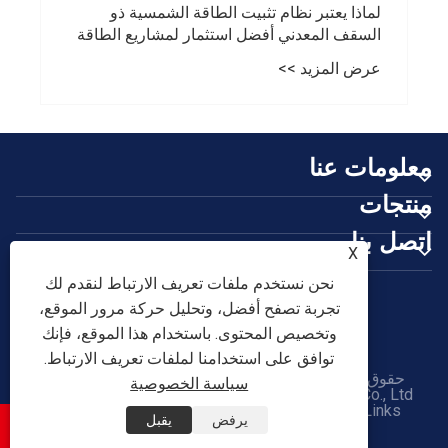
لماذا يعتبر نظام تثبيت الطاقة الشمسية ذو
السقف المعدني أفضل استثمار لمشاريع الطاقة
الشمسية طويلة الأجل
عرض المزيد >>
معلومات عنا
منتجات
اتصل بنا
X
تابعنا
نحن نستخدم ملفات تعريف الارتباط لنقدم لك
تجربة تصفح أفضل، وتحليل حركة مرور الموقع،
وتخصيص المحتوى. باستخدام هذا الموقع، فإنك
توافق على استخدامنا لملفات تعريف الارتباط.
حقوق الطبع والنشر © 2026 Tianjin Shunchen Hongye
سياسة الخصوصية
Enterprise Management Co., Ltd. جميع الحقوق محفوظة.
Links
|
Sitemap
|
RSS
|
XML
|
سياسة الخصوصية
يرفض
يقبل

