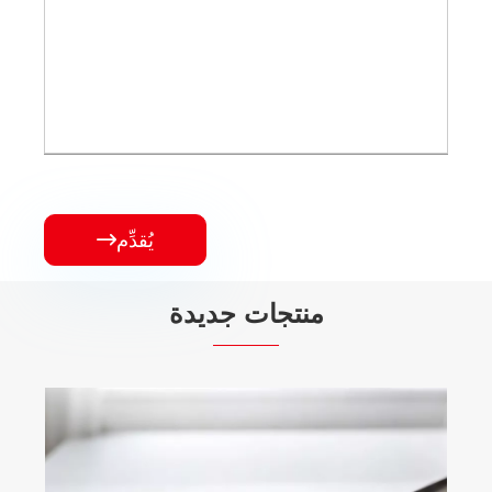
يُقدِّم

منتجات جديدة