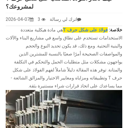
لمشروعك؟
اترك لي رسالة
3
2026-04-07
خلاصة:
فولاذ على شكل حرف T
هي مادة هيكلية متعددة
الاستخدامات تستخدم على نطاق واسع في مشاريع البناء والآلات
والبنية التحتية. ومع ذلك، قد يكون تحديد النوع والحجم
والمواصفات الصحيحة أمرًا صعبًا بالنسبة للمشترين الذين
يواجهون مشكلات مثل متطلبات الحمل والتحكم في التكلفة
والمتانة. توفر هذه المقالة دليلاً شاملاً لفهم الفولاذ على شكل
حرف T وتطبيقاته ومزاياه ومعايير الاختيار والمزالق الشائعة -
مما يساعدك على اتخاذ قرارات شراء مستنيرة بثقة.