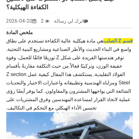
الكفاءة الهيكلية؟
اترك لي رسالة
2
2026-04-20
ملخص المادة
قسم Z الصلب
هي مادة هيكلية عالية الكفاءة تستخدم على نطاق
واسع في البناء الحديث والأطر الصناعية ومشاريع البنية التحتية.
توفر هندستها الفريدة على شكل Z توزيعًا فائقًا للحمل، وقوة
خفيفة الوزن، وتركيبًا فعالاً من حيث التكلفة مقارنةً بأقسام
الفولاذ التقليدية. يستكشف هذا المقال كيفية عمل Z section
Steel ومزاياه الهندسية وتطبيقاته واعتبارات الاختيار والتحديات
الشائعة التي يواجهها المشترون والمقاولون. كما يوفر أيضًا رؤى
عملية لاتخاذ القرار لمساعدة المهندسين وفرق المشتريات على
تحسين الأداء الهيكلي مع التحكم في التكاليف.