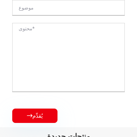
يُقدِّم

منتجات جديدة