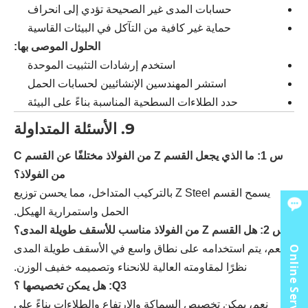
حسابات المدى غير الصحيحة تؤدي إلى انحراف
حماية غير كافية من التآكل في البيئات القاسية
الحلول الموصى بها:
استخدم إرشادات التثبيت الموحدة
استشر المهندسين الإنشائيين لحسابات الحمل
حدد الطلاءات السطحية المناسبة بناءً على البيئة
9. الأسئلة المتداولة
س 1: ما الذي يجعل القسم Z من الفولاذ مختلفًا عن القسم C
من الفولاذ؟
يسمح القسم Z Steel بالتركيب المتداخل، مما يحسن توزيع
الحمل واستمرارية الهيكل.
س 2: هل القسم Z من الفولاذ مناسب للأسقف طويلة المدى؟
نعم، يتم استخدامه على نطاق واسع في الأسقف طويلة المدى
Online Service
نظرًا لمقاومته العالية للانحناء وتصميمه خفيف الوزن.
Q3: هل يمكن تخصيصها ؟
نعم، يمكن تخصيص السماكة والارتفاع والطلاءات بناءً على