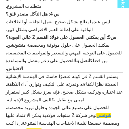
متطلبات المشروع.
س 4: هل التآكل مصدر قلق؟
ليس عندما يعالج بشكل صحيح. تعمل الجلفنة أو الطلاءات
الواقية على إطالة العمر الافتراضي بشكل كبير.
س5: أين يمكنني الحصول على فولاذ القسم Z عالي الجودة؟
يمكنك الحصول على حلول موثوقة ومخصصة من
شونشن
.
للحصول على التوجيه المهني والتسعير والمواصفات المخصصة،
من فضلك
اتصل بنا
للحصول على دعم مفصل والمساعدة
الاقتباس.
يستمر القسم Z في كونه عنصرًا حاسمًا في الهندسة الإنشائية
الحديثة نظرًا لكفاءته وقدرته على التكيف وتوازن أداء التكلفة.
عند اختياره وتركيبه بشكل صحيح، فإنه يعزز بشكل كبير استقرار
المبنى مع تقليل تكاليف المشروع الإجمالية.
للحصول على تصنيع عالي الجودة وحلول توريد مخصصة،
شونشن
توفر شركة Z منتجات فولاذية يمكن الاعتماد عليها
ومصممة خصيصًا لتلبية الاحتياجات الهندسية المتنوعة. إذا كنت