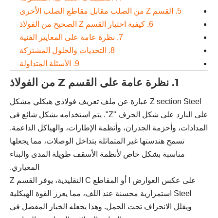
5. القسم Z من الصلب مقابل مقاطع الصلب الأخرى
6. كيفية اختيار القسم Z الصحيح من الفولاذ
7. نظرة عامة على المعايير الفنية
8. التحديات والحلول المشتركة
9. الأسئلة المتداولة
1. نظرة عامة على القسم Z من الفولاذ
Z section Steel عبارة عن ملف تعريف فولاذي هيكلي مشكل
على البارد على شكل الحرف "Z". يتم استخدامه بشكل شائع في
المدادات، وأحزمة الجدران، وأنظمة الإطارات، والهياكل الداعمة.
تسمح هندستها غير المتماثلة بتداخل الوصلات، مما يجعلها
مناسبة بشكل خاص لأنظمة الأسقف طويلة المدى والبناء
المعياري.
على عكس العوارض I أو المقاطع C التقليدية، يوفر القسم Z
Steel استمرارية محسنة عند اللف، مما يعزز القوة الهيكلية
ويقلل الانحراف تحت الحمل. وهذا يجعله الخيار المفضل في