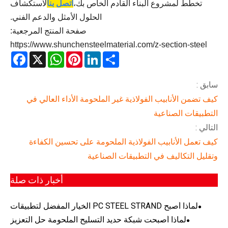
تخطط لمشروع البناء القادم الخاص بك،
اتصل بنا
لاستكشاف
الحلول الأمثل والدعم الفني.
صفحة المنتج المرجعية:
https://www.shunchensteelmaterial.com/z-section-steel
acebook
WhatsApp
X
Pinterest
LinkedIn
Share
سابق :
كيف تضمن الأنابيب الفولاذية غير الملحومة الأداء العالي في
التطبيقات الصناعية
التالي :
كيف تعمل الأنابيب الفولاذية الملحومة على تحسين الكفاءة
وتقليل التكاليف في التطبيقات الصناعية
أخبار ذات صلة
لماذا أصبح PC STEEL STRAND الخيار المفضل لتطبيقات
الخرسانة سابقة الإجهاد الحديثة
لماذا أصبحت شبكة حديد التسليح الملحومة حل التعزيز